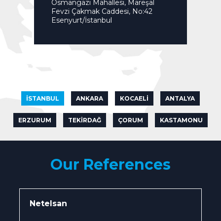
Osmangazi Mahallesi, Mareşal
Fevzi Çakmak Caddesi, No:42
Esenyurt/İstanbul
İSTANBUL
ANKARA
KOCAELİ
ANTALYA
ERZURUM
TEKİRDAĞ
ÇORUM
KASTAMONU
Our References
Netelsan