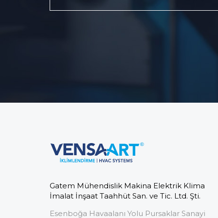
Gatem Mühendislik Makina Elektrik Klima
İmalat İnşaat Taahhüt San. ve Tic. Ltd. Şti.
Esenboğa Havaalanı Yolu Pursaklar Sanayi