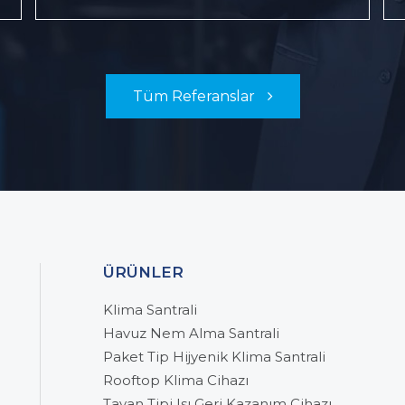
Tüm Referanslar
ÜRÜNLER
Klima Santrali
Havuz Nem Alma Santrali
Paket Tip Hijyenik Klima Santrali
Rooftop Klima Cihazı
Tavan Tipi Isı Geri Kazanım Cihazı