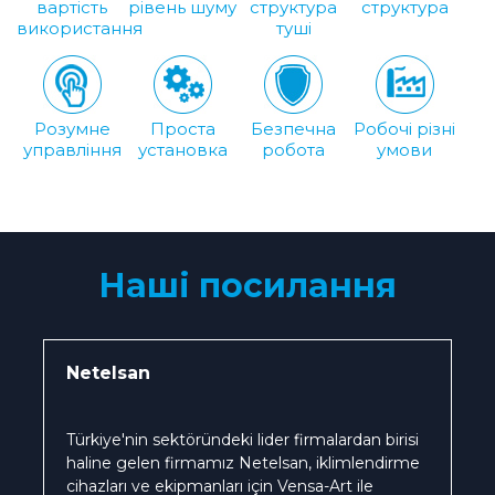
вартість
рівень шуму
структура
структура
використання
туші
Розумне
Проста
Безпечна
Робочі різні
управління
установка
робота
умови
Наші посилання
Netelsan
Türkiye'nin sektöründeki lider firmalardan birisi
haline gelen firmamız Netelsan, iklimlendirme
cihazları ve ekipmanları için Vensa-Art ile