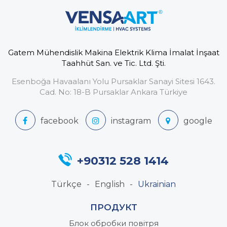
Gatem Mühendislik Makina Elektrik Klima İmalat İnşaat
Taahhüt San. ve Tic. Ltd. Şti.
Esenboğa Havaalanı Yolu Pursaklar Sanayi Sitesi 1643.
Cad. No: 18-B Pursaklar Ankara Türkiye
+90312 528 1414
Türkçe
English
Ukrainian
ПРОДУКТ
Блок обробки повітря