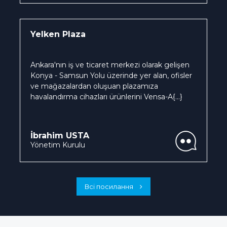
Yelken Plaza
Ankara'nın iş ve ticaret merkezi olarak gelişen
Konya - Samsun Yolu üzerinde yer alan, ofisler
ve mağazalardan oluşuan plazamıza
havalandırma cihazları ürünlerini Vensa-A
{...}
İbrahim USTA
Yönetim Kurulu
Всі посилання