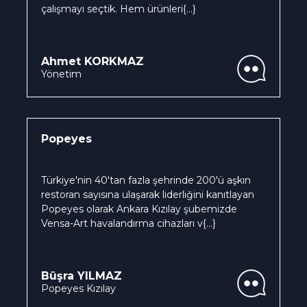
çalışmayı seçtik. Hem ürünleri
{...}
Ahmet KORKMAZ
Yönetim
Popeyes
Türkiye'nin 40'tan fazla şehrinde 200'ü aşkın
restoran sayısına ulaşarak liderliğini kanıtlayan
Popeyes olarak Ankara Kızılay şubemizde
Vensa-Art havalandırma cihazları v
{...}
Büşra YILMAZ
Popeyes Kızılay