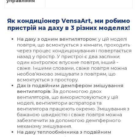
управління
Як кондиціонер VensaArt, ми робимо
пристрій на даху в 3 різних моделях!
На даху з одним вентилятором:
у цій моделі
повітря, що всмоктується з кімнати, проходить
через процес кондиціонування і повертається
назад у простір. У пристрої є два заслінки;
один контролює впускне повітря, інший -
свіже. Іншими словами, свіже повітря можна
необов’язково змішувати з повітрям, що
всмоктується з простору.
Дах із подвійним демпфером змішування
вентиляторів:
За допомогою двох
вентиляторів, що використовуються у цій
моделі, вентилятори аспіратора та
вентилятора працюють окремо. Змішування з
бажаною швидкістю і свіже повітря можна
забезпечити за допомогою демпферного
механізму змішування.
На даху теплообмінника з подвійним