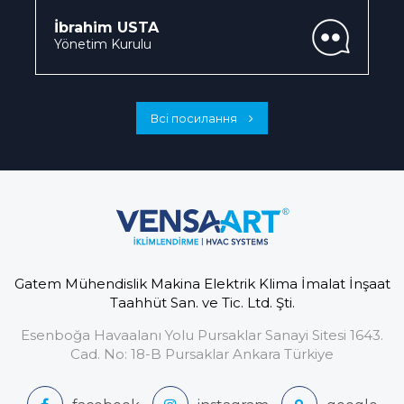
İbrahim USTA
Yönetim Kurulu
Всі посилання
Gatem Mühendislik Makina Elektrik Klima İmalat İnşaat
Taahhüt San. ve Tic. Ltd. Şti.
Esenboğa Havaalanı Yolu Pursaklar Sanayi Sitesi 1643.
Cad. No: 18-B Pursaklar Ankara Türkiye