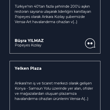
Türkiye'nin 40'tan fazla şehrinde 200'ü aşkın
restoran sayısına ulaşarak liderliğini kanıtlayan
Popeyes olarak Ankara Kızılay şubemizde
Vensa-Art havalandırma cihazları v
{...}
Büşra YILMAZ
Popeyes Kızılay
Yelken Plaza
Ankara'nın iş ve ticaret merkezi olarak gelişen
Konya - Samsun Yolu üzerinde yer alan, ofisler
ve mağazalardan oluşuan plazamıza
havalandırma cihazları ürünlerini Vensa-A
{...}