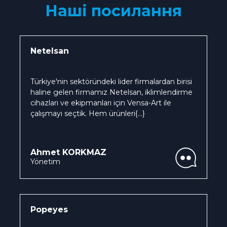
Наші посилання
Netelsan
Türkiye'nin sektöründeki lider firmalardan birisi
haline gelen firmamız Netelsan, iklimlendirme
cihazları ve ekipmanları için Vensa-Art ile
çalışmayı seçtik. Hem ürünleri
{...}
Ahmet KORKMAZ
Yönetim
Popeyes