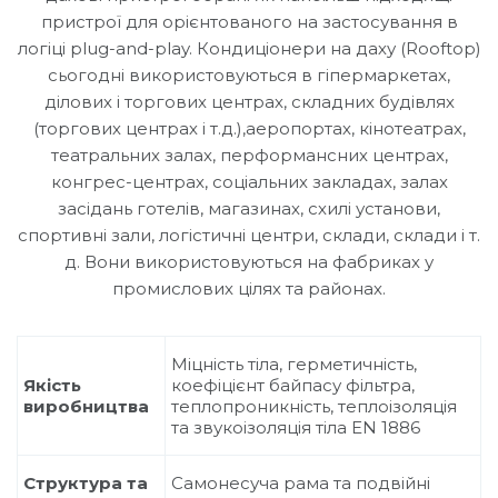
пристрої для орієнтованого на застосування в
логіці plug-and-play. Кондиціонери на даху (Rooftop)
сьогодні використовуються в гіпермаркетах,
ділових і торгових центрах, складних будівлях
(торгових центрах і т.д.),аеропортах, кінотеатрах,
театральних залах, перформансних центрах,
конгрес-центрах, соціальних закладах, залах
засідань готелів, магазинах, схилі установи,
спортивні зали, логістичні центри, склади, склади і т.
д. Вони використовуються на фабриках у
промислових цілях та районах.
Міцність тіла, герметичність,
Якість
коефіцієнт байпасу фільтра,
виробництва
теплопроникність, теплоізоляція
та звукоізоляція тіла EN 1886
Структура та
Самонесуча рама та подвійні