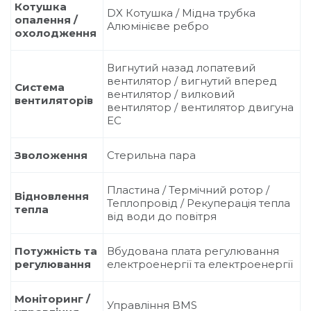
Котушка
DX Котушка / Мідна трубка
опалення /
Алюмінієве ребро
охолодження
Вигнутий назад лопатевий
вентилятор / вигнутий вперед
Система
вентилятор / вилковий
вентиляторів
вентилятор / вентилятор двигуна
ЕС
Зволоження
Стерильна пара
Пластина / Термічний ротор /
Відновлення
Теплопровід / Рекуперація тепла
тепла
від води до повітря
Потужність та
Вбудована плата регулювання
регулювання
електроенергії та електроенергії
Моніторинг /
Управління BMS