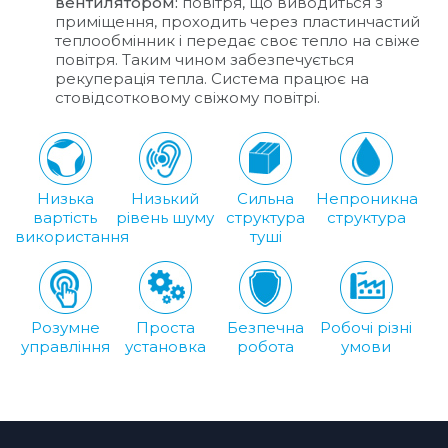
вентилятором:
повітря, що виводиться з
приміщення, проходить через пластинчастий
теплообмінник і передає своє тепло на свіже
повітря. Таким чином забезпечується
рекуперація тепла. Система працює на
стовідсотковому свіжому повітрі.
Низька
Низький
Сильна
Непроникна
вартість
рівень шуму
структура
структура
використання
туші
Розумне
Проста
Безпечна
Робочі різні
управління
установка
робота
умови