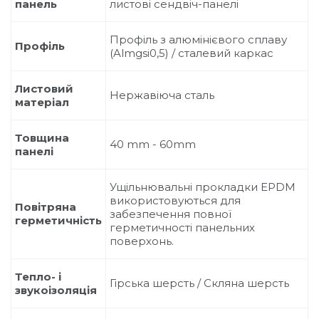
панель
листові сендвіч-панелі
Профіль з алюмінієвого сплаву
Профіль
(Almgsi0,5) / сталевий каркас
Листовий
Нержавіюча сталь
матеріал
Товщина
40 mm - 60mm
панелі
Ущільнювальні прокладки EPDM
використовуються для
Повітряна
забезпечення повної
герметичність
герметичності панельних
поверхонь.
Тепло- і
Гірська шерсть / Скляна шерсть
звукоізоляція